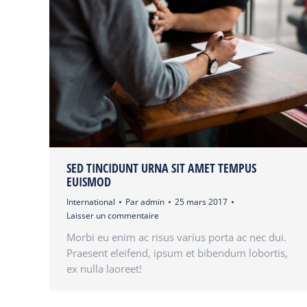
SED TINCIDUNT URNA SIT AMET TEMPUS
EUISMOD
International
Par
admin
25 mars 2017
Laisser un commentaire
Morbi eu enim ac risus varius porta ac nec dui.
Praesent eleifend, ipsum et bibendum lobortis,
ex nulla laoreet!