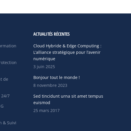
ACTUALITÉS RÉCENTES
formation
Cloud Hybride & Edge Computing :
L’alliance stratégique pour l’avenir
numérique
rotection
3 juin 2025
Bonjour tout le monde !
t de
8 novembre 2023
 24/7
Sed tincidunt urna sit amet tempus
euismod
NG
25 mars 2017
n & Suivi