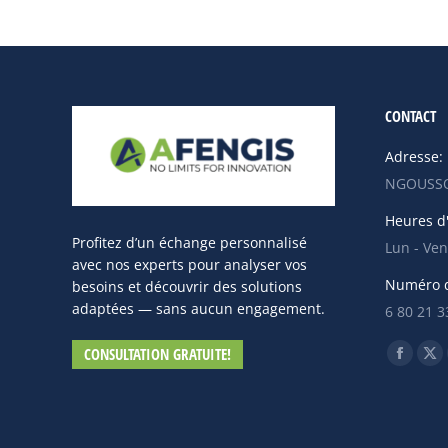
CONTACT
Adresse:
NGOUSSO
Heures d'
Profitez d’un échange personnalisé
Lun - Ven
avec nos experts pour analyser vos
Numéro d
besoins et découvrir des solutions
adaptées — sans aucun engagement.
6 80 21 3
Trouvez n
CONSULTATION GRATUITE!
La
La
page
pa
Facebo
X
s'ouvre
s'