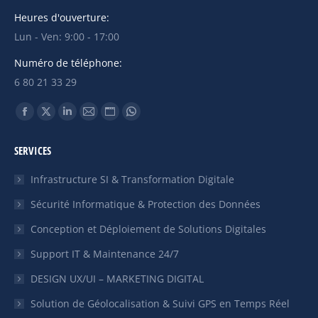
Heures d'ouverture:
Lun - Ven: 9:00 - 17:00
Numéro de téléphone:
6 80 21 33 29
Trouvez nous sur :
La
La
La
La
La
La
page
page
page
page
page
page
SERVICES
Facebook
X
LinkedIn
E-
Site
WhatsApp
s'ouvre
s'ouvre
s'ouvre
mail
Web
s'ouvre
Infrastructure SI & Transformation Digitale
dans
dans
dans
s'ouvre
s'ouvre
dans
Sécurité Informatique & Protection des Données
une
une
une
dans
dans
une
Conception et Déploiement de Solutions Digitales
nouvelle
nouvelle
nouvelle
une
une
nouvelle
fenêtre
fenêtre
fenêtre
nouvelle
nouvelle
fenêtre
Support IT & Maintenance 24/7
fenêtre
fenêtre
DESIGN UX/UI – MARKETING DIGITAL
Solution de Géolocalisation & Suivi GPS en Temps Réel