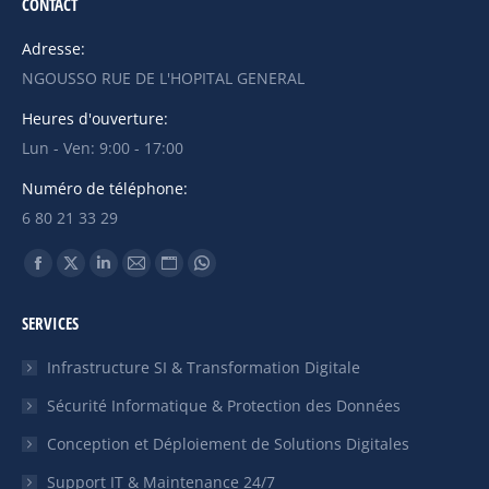
CONTACT
Adresse:
NGOUSSO RUE DE L'HOPITAL GENERAL
Heures d'ouverture:
Lun - Ven: 9:00 - 17:00
Numéro de téléphone:
6 80 21 33 29
Trouvez nous sur :
La
La
La
La
La
La
page
page
page
page
page
page
SERVICES
Facebook
X
LinkedIn
E-
Site
WhatsApp
s'ouvre
s'ouvre
s'ouvre
mail
Web
s'ouvre
Infrastructure SI & Transformation Digitale
dans
dans
dans
s'ouvre
s'ouvre
dans
Sécurité Informatique & Protection des Données
une
une
une
dans
dans
une
Conception et Déploiement de Solutions Digitales
nouvelle
nouvelle
nouvelle
une
une
nouvelle
fenêtre
fenêtre
fenêtre
nouvelle
nouvelle
fenêtre
Support IT & Maintenance 24/7